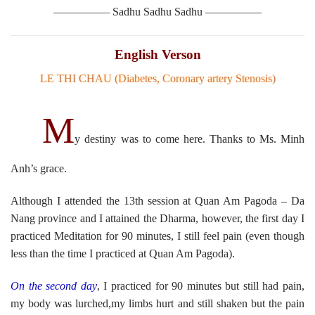
————— Sadhu Sadhu Sadhu —————
English Verson
LE THI CHAU (Diabetes, Coronary artery Stenosis)
M
y destiny was to come here. Thanks to Ms. Minh
Anh’s grace.
Although I attended the 13th session at Quan Am Pagoda – Da
Nang province and I attained the Dharma, however, the first day I
practiced Meditation for 90 minutes, I still feel pain (even though
less than the time I practiced at Quan Am Pagoda).
On the second day
, I practiced for 90 minutes but still had pain,
my body was lurched,my limbs hurt and still shaken but the pain