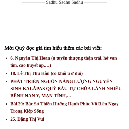
————— Sadhu Sadhu Sadhu —————
Mời Quý đọc giả tìm hiểu thêm các bài viết:
6. Nguyễn Thị Hoan (u tuyến thượng thận trái, hở van
tim, cao huyết áp,…)
18. Lê Thị Thu Hân (có khối u ở đùi)
PHÁT TRIỂN NGUỒN NĂNG LƯỢNG NGUYÊN
SINH KALĀPAS QUÝ BÁU TỰ CHỮA LÀNH NHIỀU
BỆNH NAN Y, MẠN TÍNH,…
Bài 29: Bậc Sơ Thiền Hưởng Hạnh Phúc Vô Biên Ngay
Trong Kiếp Sống
25. Đặng Thị Vui