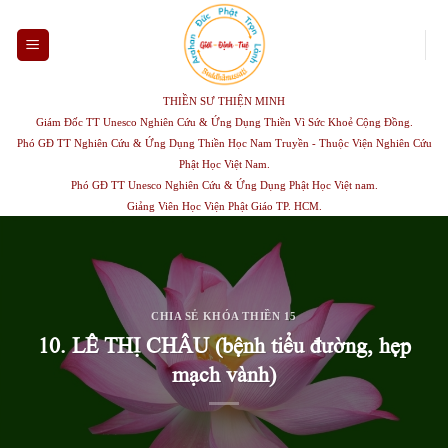
Skip
to
content
THIỀN SƯ THIỆN MINH
Giám Đốc TT Unesco Nghiên Cứu & Ứng Dụng Thiền Vì Sức Khoẻ Cộng Đồng.
Phó GĐ TT Nghiên Cứu & Ứng Dụng Thiền Học Nam Truyền - Thuộc Viện Nghiên Cứu
Phật Học Việt Nam.
Phó GĐ TT Unesco Nghiên Cứu & Ứng Dụng Phật Học Việt nam.
Giảng Viên Học Viện Phật Giáo TP. HCM.
CHIA SẺ KHÓA THIỀN 15
10. LÊ THỊ CHÂU (bệnh tiểu đường, hẹp
mạch vành)