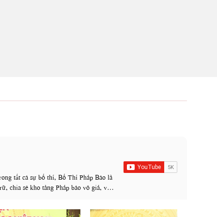
ng tất cả sự bố thí, Bố Thí Pháp Bảo là
ữ, chia sẻ kho tàng Pháp bảo vô giá, với
trên lộ trình tu học, từ căn bản đến nâng
hánh Pháp được trường tồn! Namo