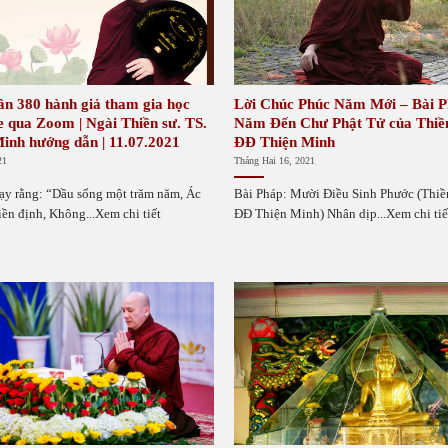
ần 380 hành giả tham gia học
Lời Chúc Phúc Năm Mới – Bài 
e qua Zoom | Ngài Thiền sư. TS.
Năm Đến Chư Phật Tử của Thiền
inh hướng dẫn | 11.07.2021
ĐĐ Thiện Minh
21
Tháng Hai 16, 2021
ạy rằng: “Dầu sống một trăm năm, Ác
Bài Pháp: Mười Điều Sinh Phước (Thiề
iền định, Không...Xem chi tiết
ĐĐ Thiện Minh) Nhân dịp...Xem chi tiế