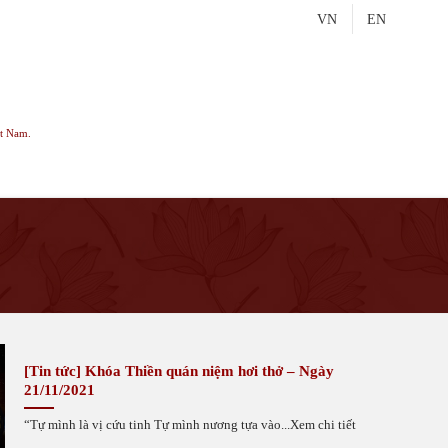
VN
EN
t Nam.
[Tin tức] Khóa Thiền quán niệm hơi thở – Ngày
21/11/2021
“Tự mình là vị cứu tinh Tự mình nương tựa vào...Xem chi tiết