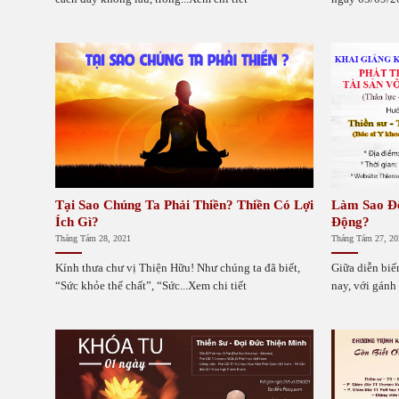
Tại Sao Chúng Ta Phải Thiền? Thiền Có Lợi
Làm Sao Để
Ích Gì?
Động?
Tháng Tám 28, 2021
Tháng Tám 27, 20
Kính thưa chư vị Thiện Hữu! Như chúng ta đã biết,
Giữa diễn biế
“Sức khỏe thể chất”, “Sức...Xem chi tiết
nay, với gánh