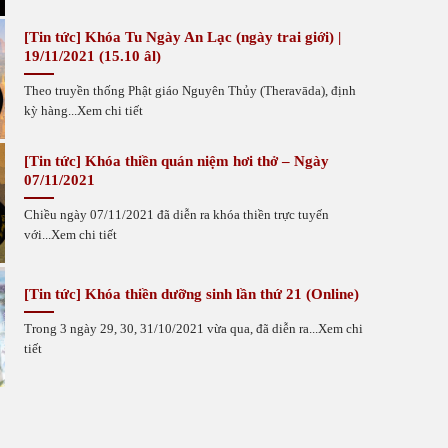
[Tin tức] Khóa Tu Ngày An Lạc (ngày trai giới) |
19/11/2021 (15.10 âl)
Theo truyền thống Phật giáo Nguyên Thủy (Theravāda), định
kỳ hàng...Xem chi tiết
[Tin tức] Khóa thiền quán niệm hơi thở – Ngày
07/11/2021
Chiều ngày 07/11/2021 đã diễn ra khóa thiền trực tuyến
với...Xem chi tiết
g lợi ích lớn lao như thế nào?
Phát Huy Nộ
Khi Bị Bệnh
[Tin tức] Khóa thiền dưỡng sinh lần thứ 21 (Online)
Tháng Hai 26, 202
LAO NHƯ THẾ NÀO? Thiền là gì? [1] Thiền là nghệ
Trong 3 ngày 29, 30, 31/10/2021 vừa qua, đã diễn ra...Xem chi
Trung Tâm Unes
inh động tuyệt vời, phát triển tổng hòa hầu hết tất cả sức
tiết
kháng) phòng ch
bậc...Xem chi ti