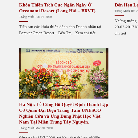
Khóa Thiền Tích Cực Ngắn Ngày Ở
Đến Hẹn Lạ
Oceanami Resort (Long Hải – BRVT)
Tháng Mười Hai 2
Tháng Mười Hai 24, 2020
Những tưởng l
Tiếp sau các khóa thiền dành cho Doanh nhân tại
20-03-2017 k
Forever Green Resort – Bến Tre,...Xem chi tiết
chi tiết
Hà Nội: Lễ Công Bố Quyết Định Thành Lập
Cơ Quan Đại Diện Trung Tâm UNESCO
Nghiên Cứu và Ứng Dụng Phật Học Việt
Nam Tại Miền Trung Tây Nguyên.
Tháng Mười Một 30, 2020