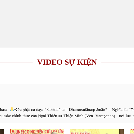
VIDEO SỰ KIỆN
hasa.
Đức phật có dạy: "Sabbadānaṃ Dhammadānaṃ Jināti". - Nghĩa là: “Tro
utube chính thức của Ngài Thiền sư Thiện Minh (Ven. Varapanno) - nơi lưu tr
giảng. Ngõ hầu cống hiến đến cho cộng đồng nguồn tư liệu hữu ích, tham khảo 
 khổ về vui và hưởng được hương vị cao thượng của Chánh Pháp. Nguyện cho C