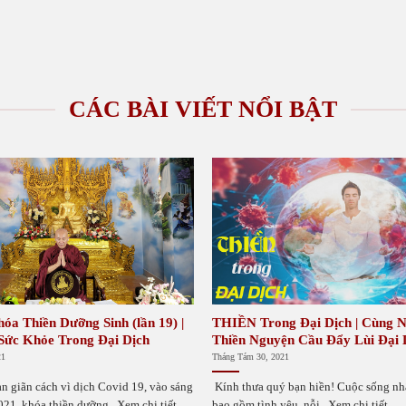
CÁC BÀI VIẾT NỔI BẬT
hóa Thiền Dưỡng Sinh (lần 19) |
THIỀN Trong Đại Dịch | Cùng 
 Sức Khỏe Trong Đại Dịch
Thiền Nguyện Cầu Đẩy Lùi Đại 
21
Tháng Tám 30, 2021
an giãn cách vì dịch Covid 19, vào sáng
Kính thưa quý bạn hiền! Cuộc sống nh
21, khóa thiền dưỡng...Xem chi tiết
bao gồm tình yêu, nỗi...Xem chi tiết