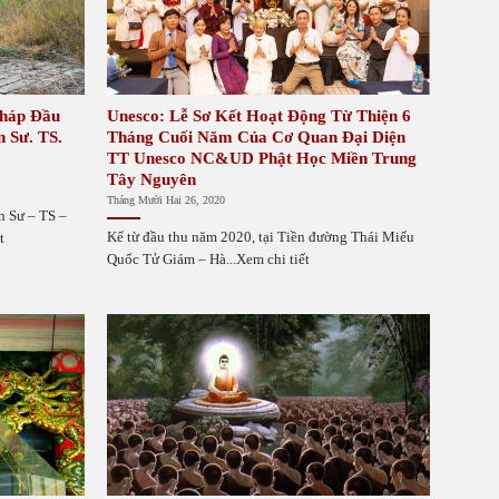
Pháp Đầu
Unesco: Lễ Sơ Kết Hoạt Động Từ Thiện 6
 Sư. TS.
Tháng Cuối Năm Của Cơ Quan Đại Diện
TT Unesco NC&UD Phật Học Miền Trung
Tây Nguyên
Tháng Mười Hai 26, 2020
n Sư – TS –
Kể từ đầu thu năm 2020, tại Tiền đường Thái Miếu
t
Quốc Tử Giám – Hà...Xem chi tiết