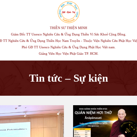
THIỀN SƯ THIỆN MINH
Giám Đốc TT Unesco Nghiên Cứu & Ứng Dụng Thiền Vì Sức Khoẻ Cộng Đồng.
Đ TT Nghiên Cứu & Ứng Dụng Thiền Học Nam Truyền - Thuộc Viện Nghiên Cứu Phật Học Việ
Phó GĐ TT Unesco Nghiên Cứu & Ứng Dụng Phật Học Việt nam.
Giảng Viên Học Viện Phật Giáo TP. HCM.
Tin tức – Sự kiện