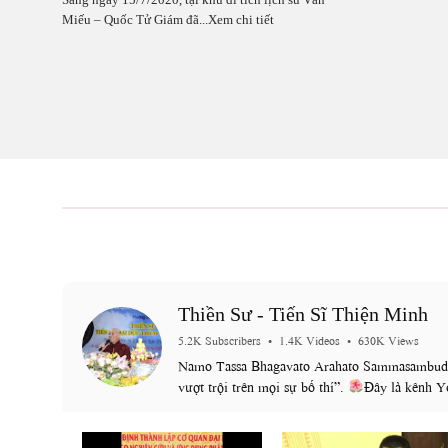
Sáng ngày 15/7/2020, tại khu di tích lịch sử Văn
Miếu – Quốc Tử Giám đã...Xem chi tiết
Thiền Sư - Tiến Sĩ Thiện Minh
5.2K Subscribers
•
1.4K Videos
•
630K Views
Namo Tassa Bhagavato Arahato Sammasambud
vượt trội trên mọi sự bố thí”.
Đây là kênh Yo
nhiều bài Pháp thoại quý báu được Ngài thuyết 
cao. Giúp cho chúng sanh sớm bỏ mê về ngộ, bỏ