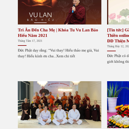
Tri Ân Đến Cha Mẹ | Khóa Tu Vu Lan Báo
[Tin tức] G
Hiếu Năm 2021
Thiền onlin
ĐĐ Thiện M
Tháng Tám 17, 2021
Tháng Bảy 12, 20
Đức Phật dạy rằng: “Vui thay! Hiếu thảo mẹ già, Vui
Đức Phật có d
thay! Hiếu kính ơn cha...Xem chi tiết
giới không th