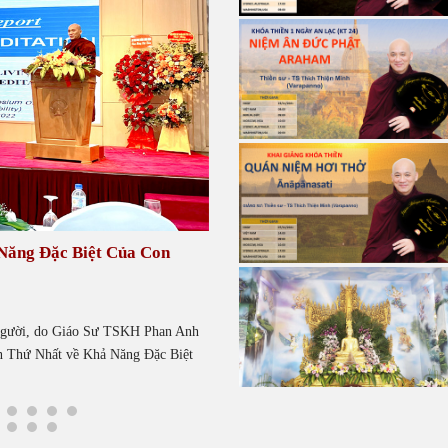
 Năng Đặc Biệt Của Con
Thiền là gì? Thiền mang lại nhữn
Tháng Ba 3, 2022
THIỀN MANG LẠI NHỮNG LỢI ÍCH LỚN 
gười, do Giáo Sư TSKH Phan Anh
thuật sống, là kỹ thuật minh tuệ tích cực l
n Thứ Nhất về Khả Năng Đặc Biệt
mạnh...Xem chi tiết