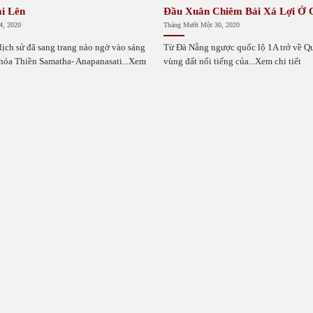
i Lên
Đầu Xuân Chiêm Bái Xá Lợi Ở
4, 2020
Tháng Mười Một 30, 2020
ịch sử đã sang trang nào ngờ vào sáng
Từ Đà Nẵng ngược quốc lộ 1A trở về 
hóa Thiền Samatha- Anapanasati...Xem
vùng đất nổi tiếng của...Xem chi tiết