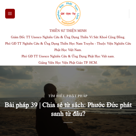
Skip
to
content
THIỀN SƯ THIỆN MINH
Giám Đốc TT Unesco Nghiên Cứu & Ứng Dụng Thiền Vì Sức Khoẻ Cộng Đồng.
Phó GĐ TT Nghiên Cứu & Ứng Dụng Thiền Học Nam Truyền - Thuộc Viện Nghiên Cứu
Phật Học Việt Nam.
Phó GĐ TT Unesco Nghiên Cứu & Ứng Dụng Phật Học Việt nam.
Giảng Viên Học Viện Phật Giáo TP. HCM.
TÌM HIỂU PHẬT PHÁP
Bài pháp 39 | Chia sẻ từ sách: Phước Đức phát
sanh từ đâu?