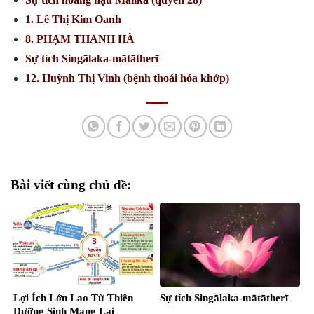
1. Lê Thị Kim Oanh
8. PHẠM THANH HÀ
Sự tích Singālaka-mātātherī
12. Huỳnh Thị Vinh (bệnh thoái hóa khớp)
Bài viết cùng chủ đề:
Lợi Ích Lớn Lao Từ Thiền
Sự tích Singālaka-mātātherī
Dưỡng Sinh Mang Lại