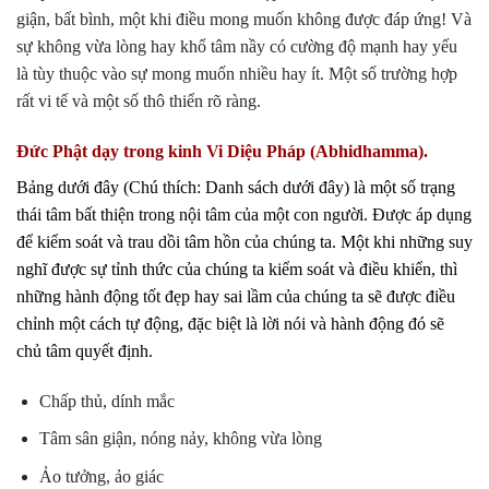
giận, bất bình, một khi điều mong muốn không được đáp ứng! Và
sự không vừa lòng hay khổ tâm nầy có cường độ mạnh hay yếu
là tùy thuộc vào sự mong muốn nhiều hay ít. Một số trường hợp
rất vi tế và một số thô thiển rõ ràng.
Đức Phật dạy trong kinh Vi Diệu Pháp (Abhidhamma).
Bảng dưới đây (Chú thích: Danh sách dưới đây) là một số trạng
thái
tâm bất thiện trong nội tâm của một con
người.
Được áp dụng
để kiểm soát và trau dồi
tâm hồn của chúng ta.
Một khi những suy
nghĩ được sự tỉnh
thức của chúng ta kiểm soát và điều khiển,
thì
những hành động tốt đẹp hay sai lầm
của chúng ta sẽ được điều
chỉnh một cách tự động, đặc biệt là lời nói và hành động đó sẽ
chủ tâm quyết định.
Chấp thủ, dính mắc
Tâm sân giận, nóng nảy, không vừa
lòng
Ảo tưởng, ảo giác