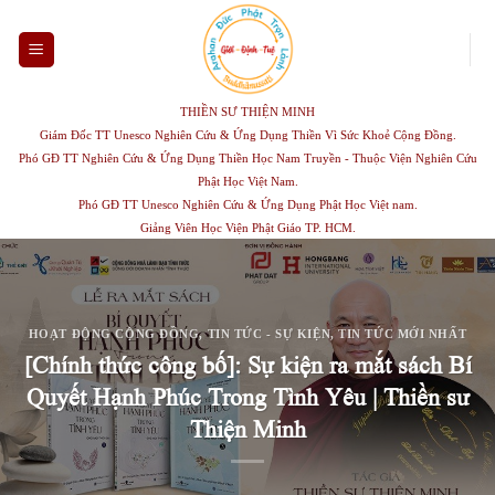
Skip
to
content
THIỀN SƯ THIỆN MINH
Giám Đốc TT Unesco Nghiên Cứu & Ứng Dụng Thiền Vì Sức Khoẻ Cộng Đồng.
Phó GĐ TT Nghiên Cứu & Ứng Dụng Thiền Học Nam Truyền - Thuộc Viện Nghiên Cứu
Phật Học Việt Nam.
Phó GĐ TT Unesco Nghiên Cứu & Ứng Dụng Phật Học Việt nam.
Giảng Viên Học Viện Phật Giáo TP. HCM.
HOẠT ĐỘNG CỘNG ĐỒNG
,
TIN TỨC - SỰ KIỆN
,
TIN TỨC MỚI NHẤT
[Chính thức công bố]: Sự kiện ra mắt sách Bí
Quyết Hạnh Phúc Trong Tình Yêu | Thiền sư
Thiện Minh