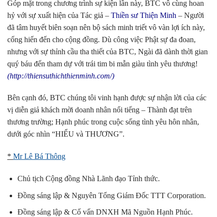
Góp mặt trong chương trình sự kiện lần này, BTC vô cùng hoan
hỷ với
sự xuất hiện của Tác giả
–
Thiền sư Thiện Minh
– Người
đã tâm huyết biên soạn nên bộ sách minh triết vô vàn lợi ích này,
cống hiến đến cho cộng đồng. Dù công việc Phật sự đa đoan,
nhưng với sự thỉnh cầu tha thiết của BTC, Ngài đã dành thời gian
quý báu đến tham dự với trái tim bi mẫn giàu tình yêu thương!
(
http://thiensuthichthienminh.com/
)
Bên cạnh đó, BTC chúng tôi vinh hạnh được sự nhận lời của các
vị diễn giả khách mời doanh nhân nổi tiếng – Thành đạt trên
thương trường; Hạnh phúc trong cuộc sống tình yêu hôn nhân,
dưới góc nhìn
“HIỂU và THƯƠNG”.
*
Mr Lê Bá Thông
Chủ tịch Cộng đồng Nhà Lãnh đạo Tỉnh thức.
Đồng sáng lập & Nguyên Tổng Giám Đốc TTT Corporation.
Đồng sáng lập & Cố vấn DNXH Mã Nguồn Hạnh Phúc.