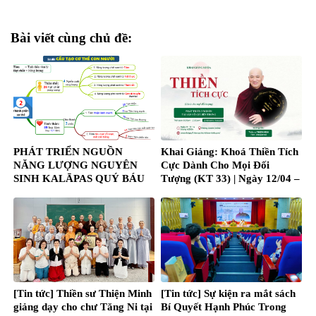
Bài viết cùng chủ đề:
PHÁT TRIỂN NGUỒN
Khai Giảng: Khoá Thiền Tích
NĂNG LƯỢNG NGUYÊN
Cực Dành Cho Mọi Đối
SINH KALĀPAS QUÝ BÁU
Tượng (KT 33) | Ngày 12/04 –
TỰ CHỮA LÀNH NHIỀU
14/04/2024
BỆNH NAN Y, MẠN TÍNH,…
[Tin tức] Thiền sư Thiện Minh
[Tin tức] Sự kiện ra mắt sách
giảng dạy cho chư Tăng Ni tại
Bí Quyết Hạnh Phúc Trong