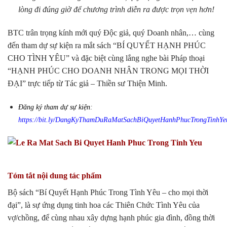
lòng đi đúng giờ để chương trình diễn ra được trọn vẹn hơn!
BTC trân trọng kính mới quý Độc giả, quý Doanh nhân,… cùng
đến tham dự sự kiện ra mắt sách “BÍ QUYẾT HẠNH PHÚC
CHO TÌNH YÊU” và đặc biệt cùng lắng nghe bài Pháp thoại
“HẠNH PHÚC CHO DOANH NHÂN TRONG MỌI THỜI
ĐẠI” trực tiếp từ Tác giả – Thiền sư Thiện Minh.
Đăng ký tham dự sự kiện
:
https://bit.ly/DangKyThamDuRaMatSachBiQuyetHanhPhucTrongTinhYe
Tóm tắt nội dung tác phẩm
Bộ sách “Bí Quyết Hạnh Phúc Trong Tình Yêu – cho mọi thời
đại”, là sự ứng dụng tinh hoa các Thiên Chức Tình Yêu của
vợ/chồng, để cùng nhau xây dựng hạnh phúc gia đình, đồng thời