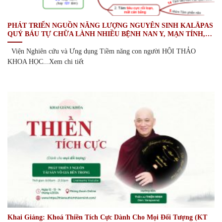
PHÁT TRIỂN NGUỒN NĂNG LƯỢNG NGUYÊN SINH KALĀPAS
QUÝ BÁU TỰ CHỮA LÀNH NHIỀU BỆNH NAN Y, MẠN TÍNH,…
Viện Nghiên cứu và Ưng dụng Tiềm năng con người HỘI THẢO
KHOA HỌC...Xem chi tiết
Khai Giảng: Khoá Thiền Tích Cực Dành Cho Mọi Đối Tượng (KT