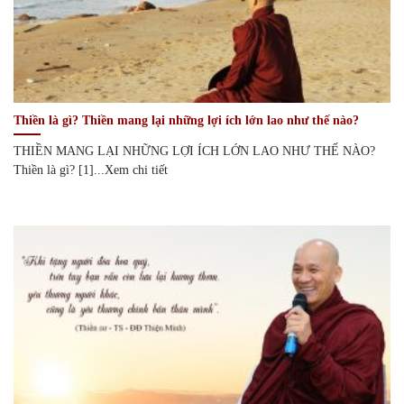
Thiền là gì? Thiền mang lại những lợi ích lớn lao như thế nào?
THIỀN MANG LẠI NHỮNG LỢI ÍCH LỚN LAO NHƯ THẾ NÀO?
Thiền là gì? [1]...Xem chi tiết