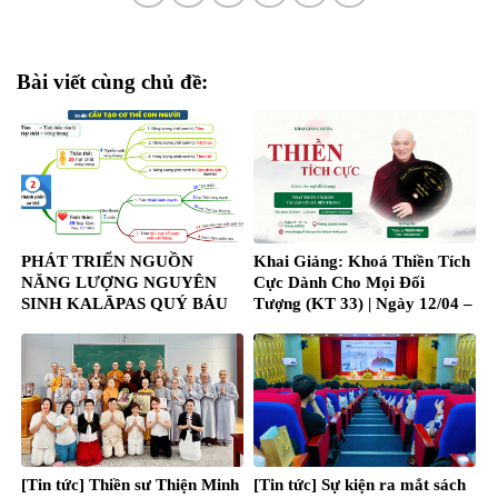
Bài viết cùng chủ đề:
PHÁT TRIỂN NGUỒN
Khai Giảng: Khoá Thiền Tích
NĂNG LƯỢNG NGUYÊN
Cực Dành Cho Mọi Đối
SINH KALĀPAS QUÝ BÁU
Tượng (KT 33) | Ngày 12/04 –
TỰ CHỮA LÀNH NHIỀU
14/04/2024
BỆNH NAN Y, MẠN TÍNH,…
[Tin tức] Thiền sư Thiện Minh
[Tin tức] Sự kiện ra mắt sách