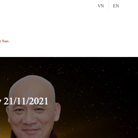
VN
EN
t Nam.
y 21/11/2021