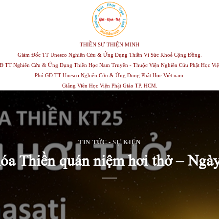
THIỀN SƯ THIỆN MINH
Giám Đốc TT Unesco Nghiên Cứu & Ứng Dụng Thiền Vì Sức Khoẻ Cộng Đồng.
Đ TT Nghiên Cứu & Ứng Dụng Thiền Học Nam Truyền - Thuộc Viện Nghiên Cứu Phật Học Việ
Phó GĐ TT Unesco Nghiên Cứu & Ứng Dụng Phật Học Việt nam.
Giảng Viên Học Viện Phật Giáo TP. HCM.
TIN TỨC - SỰ KIỆN
hóa Thiền quán niệm hơi thở – Ngà