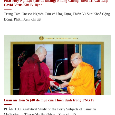
Phát Huy Nội Lực (sức đề kháng) Phòng Chống, Điều Trị Các Loại
Covid Virus Khi Bị Bệnh
Trung Tâm Unesco Nghiên Cứu và Ứng Dụng Thiền Vì Sức Khoẻ Cộng
Đồng. Phát...Xem chi tiết
Luận án Tiến Sĩ (40 đề mục của Thiền định trong PNGT)
PHẦN 1 An Analytical Study of the Forty Subjects of Samatha
Meditation in Theravāda Buddhism...Xem chi tiết