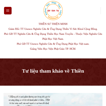
Skip
to
content
THIỀN SƯ THIỆN MINH
Giám Đốc TT Unesco Nghiên Cứu & Ứng Dụng Thiền Vì Sức Khoẻ Cộng Đồng.
Phó GĐ TT Nghiên Cứu & Ứng Dụng Thiền Học Nam Truyền - Thuộc Viện Nghiên Cứu
Phật Học Việt Nam.
Phó GĐ TT Unesco Nghiên Cứu & Ứng Dụng Phật Học Việt nam.
Giảng Viên Học Viện Phật Giáo TP. HCM.
Tư liệu tham khảo về Thiền