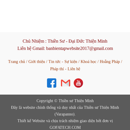
Chủ Nhiệm :
Thiền Sư - Đại Đức Thiện Minh
Liên hệ Gmail:
banbientapwebsite2017@gmail.com
Trang chủ
/
Giới thiệu
/
Tin tức - Sự kiện
/
Khoá học
/
Hoằng Pháp
/
Pháp thí - Liên hệ
Copyright © Thiền sư Thiện Minh
Đây là website chính thống và duy nhất của Thiền sư Thiện Minh
(Varapanno).
Thiết kế Website và chịu trách nhiệm giao diện bởi đơn vị
GOFATECH.COM