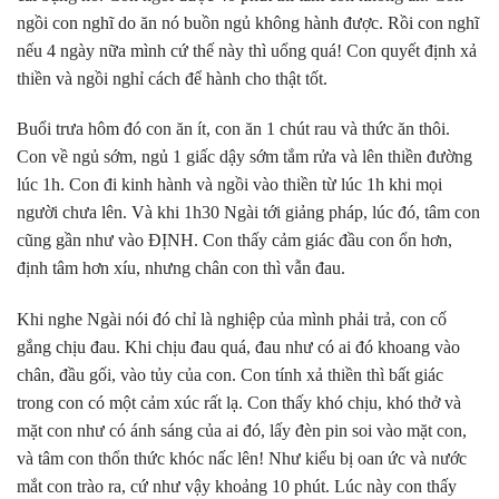
ngồi con nghĩ do ăn nó buồn ngủ không hành được. Rồi con nghĩ
nếu 4 ngày nữa mình cứ thế này thì uổng quá! Con quyết định xả
thiền và ngồi nghỉ cách để hành cho thật tốt.
Buổi trưa hôm đó con ăn ít, con ăn 1 chút rau và thức ăn thôi.
Con về ngủ sớm, ngủ 1 giấc dậy sớm tắm rửa và lên thiền đường
lúc 1h. Con đi kinh hành và ngồi vào thiền từ lúc 1h khi mọi
người chưa lên. Và khi 1h30 Ngài tới giảng pháp, lúc đó, tâm con
cũng gần như vào ĐỊNH. Con thấy cảm giác đầu con ổn hơn,
định tâm hơn xíu, nhưng chân con thì vẫn đau.
Khi nghe Ngài nói đó chỉ là nghiệp của mình phải trả, con cố
gắng chịu đau. Khi chịu đau quá, đau như có ai đó khoang vào
chân, đầu gối, vào tủy của con. Con tính xả thiền thì bất giác
trong con có một cảm xúc rất lạ. Con thấy khó chịu, khó thở và
mặt con như có ánh sáng của ai đó, lấy đèn pin soi vào mặt con,
và tâm con thổn thức khóc nấc lên! Như kiểu bị oan ức và nước
mắt con trào ra, cứ như vậy khoảng 10 phút. Lúc này con thấy