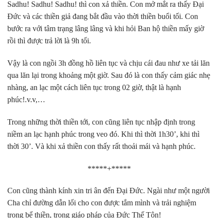
Sadhu! Sadhu! Sadhu! thì con xả thiền. Con mở mắt ra thấy Đại
Đức và các thiền giả đang bắt đầu vào thời thiền buổi tối. Con
bước ra với tâm trạng lâng lâng và khi hỏi Ban hộ thiền mấy giờ
rồi thì được trả lời là 9h tối.
Vậy là con ngồi 3h đồng hồ liên tục và chịu cái đau như xe tải lăn
qua lăn lại trong khoảng một giờ. Sau đó là con thấy cảm giác nhẹ
nhàng, an lạc một cách liên tục trong 02 giờ, thật là hạnh
phúc!.v.v,…
Trong những thời thiền tới, con cũng liên tục nhập định trong
niềm an lạc hạnh phúc trong veo đó. Khi thì thời 1h30’, khi thì
thời 30’. Và khi xả thiền con thấy rất thoải mái và hạnh phúc.
*****+*****
Con cũng thành kính xin tri ân đến Đại Đức. Ngài như một người
Cha chỉ đường dẫn lối cho con được tắm mình và trải nghiệm
trong bể thiền, trong giáo pháp của Đức Thế Tôn!