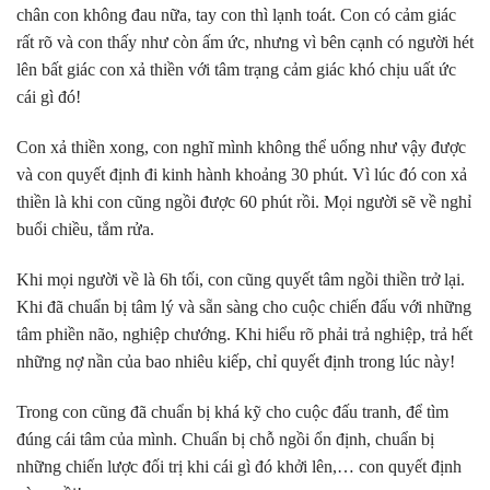
chân con không đau nữa, tay con thì lạnh toát. Con có cảm giác
rất rõ và con thấy như còn ấm ức, nhưng vì bên cạnh có người hét
lên bất giác con xả thiền với tâm trạng cảm giác khó chịu uất ức
cái gì đó!
Con xả thiền xong, con nghĩ mình không thể uổng như vậy được
và con quyết định đi kinh hành khoảng 30 phút. Vì lúc đó con xả
thiền là khi con cũng ngồi được 60 phút rồi. Mọi người sẽ về nghỉ
buổi chiều, tắm rửa.
Khi mọi người về là 6h tối, con cũng quyết tâm ngồi thiền trở lại.
Khi đã chuẩn bị tâm lý và sẵn sàng cho cuộc chiến đấu với những
tâm phiền não, nghiệp chướng. Khi hiểu rõ phải trả nghiệp, trả hết
những nợ nần của bao nhiêu kiếp, chỉ quyết định trong lúc này!
Trong con cũng đã chuẩn bị khá kỹ cho cuộc đấu tranh, để tìm
đúng cái tâm của mình. Chuẩn bị chỗ ngồi ổn định, chuẩn bị
những chiến lược đối trị khi cái gì đó khởi lên,… con quyết định