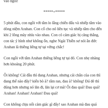
vào ngồi!
*****+*****
5 phút đầu,
con ngồi với tâm lo lắng chiến đấu và nhiếp tâm vào
dòng niệm Arahan. Con cố cho nó liên tục và nhiếp tâm cho đến
khi 2 lông mày nhíu vào nhau. Con có cảm giác bị căng thẳng,
con tác ý hình như không ổn, nghe Ngài Thiền sư nói ân đức
Arahan là thiêng liêng tự tại vững chắc!
Con ngồi với tâm Arahan thiêng liêng tự tại đó. Con nhẹ nhàng
hơn khoảng 20 phút.
Ôi không! Cái đầu thì đang Arahan, nhưng cái chân của con thì
đang thế nào đây? kiến bò à? râm ran, đau à? không! Đá đè thì
đúng hơn nhưng nó lăn đi, lăn lại cơ mà! Ôi đau quá! Đau quá!
Arahan! Arahan! Arahan! Đau quá!
Con không chịu nổi cảm giác gì đây! sao Arahan mà đau quá