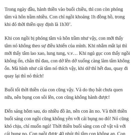
Trong ngày đầu, hành thiền vào buổi chiều, thì con còn phóng
tâm và hôn trầm nhiều. Con chỉ ngồi khoảng 1h đồng hồ, trong
khi đó thời thiền quy định là 1h30’.
Khi con ngồi bị phóng tâm và hôn trầm như vậy, con mới thấy
tâm nó không theo sự điều khiển của mình. Khi nhắm mắt lại thì
mới thấy tâm lao xao, lung tung, v.v… Khi ngủ gục con thấy ngồi
không ổn, chân thì đau, con dở lên dở xuống càng làm tâm không
ổn. Mà hình như cái tâm nó thích vậy, khi dở thì hết đau, quay đi
quay lại thì nó thích!
Buổi tối thời thiền của con cũng vậy. Và do thọ bát chưa quen
nữa, nên bụng con sôi lên, con cũng không hành được!
Đến sáng hôm sau, do nhiều đồ ăn, nên con ăn no. Và thời thiền
buổi sáng con ngồi cũng không yên với cái bụng no đó! Nó cũng
khó chịu, chỉ muốn ngủ! Thời thiền buổi sáng con cứ vật vã với
cái bụng no. Con ngồi được 40 phút thì tâm con không an. Con