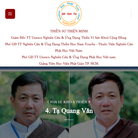
Skip
to
content
THIỀN SƯ THIỆN MINH
Giám Đốc TT Unesco Nghiên Cứu & Ứng Dụng Thiền Vì Sức Khoẻ Cộng Đồng.
Phó GĐ TT Nghiên Cứu & Ứng Dụng Thiền Học Nam Truyền - Thuộc Viện Nghiên Cứu
Phật Học Việt Nam.
Phó GĐ TT Unesco Nghiên Cứu & Ứng Dụng Phật Học Việt nam.
Giảng Viên Học Viện Phật Giáo TP. HCM.
CHIA SẺ KHÓA THIỀN 9
4. Tạ Quang Văn