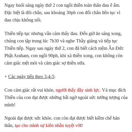
Ngay buổi sáng ngày thứ 2 con ngồi thiền toàn thân đau ê ẩm.
Đặc biệt là đôi chân, sau khoảng 30ph con đổi chân liên tục vì
đau chịu không nổi.
Thiền tiếp tục nhưng vẫn cảm thấy đau. Đến giờ ăn sáng xong,
chúng con tập trung lúc 7h30 và nghe Thầy giảng và tiếp tục
Thiền tiếp. Ngay sau ngày thứ 2, con đã biết cách niệm Ân Đức
Phật Araham, con ngồi 90ph, khi xả thiền xong, con không còn
cảm giác mệt mỏi và cảm giác sợ thiền nữa.
+
Các ngày tiếp theo 3-4-5
:
Con cảm giác rất vui khỏe,
người thấy đầy sinh lực
. Và mục đích
Thiền của con đạt được những bất ngờ ngoài sức tưởng tượng của
mình!
Ngoài đạt được sức khỏe, con còn đạt được biết kiềm chế bản
thân,
tạo cho mình sự kiên nhẫn tuyệt vờ
i!