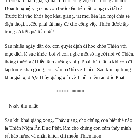
Trước khi tham gia, sự đắn đo do công việc của một giám đốc
Doanh nghiệp, lại cho con bước đầu tiên rất lo ngại vì tất cả.
Trước khi vào khóa học khai giảng, tắt mọi liên lạc, mọi chia sẻ
điện thoại,…đều phải tắt máy để cho công việc Thiền được tập
trung có kết quả tốt nhất!
Sau nhiều ngày đắn đo, con quyết định đi học khóa Thiền với
mục đích là sức khỏe, bởi vì con nghe một số người nói về Thiền,
thông thường (Thiền tâm dưỡng sinh). Phải thú thật là khi con đi
tập trung khai giảng, con vẫn mơ hồ về Thiền. Sau khi tập trung
khai giảng, được Thầy giảng giải về Thiền niệm ân đức Phật.
*****+*****
+
Ngày thứ nhất
:
Sau khi khai giảng xong, Thầy giảng cho chúng con biết thế nào
là Thiền Niệm Ân Đức Phật, làm cho chúng con cảm thấy mình
rất hào hứng và phấn khích chỉ muốn Thiền luôn.