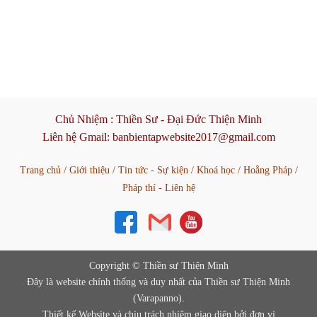
Chủ Nhiệm :
Thiền Sư - Đại Đức Thiện Minh
Liên hệ Gmail:
banbientapwebsite2017@gmail.com
Trang chủ
/
Giới thiệu
/
Tin tức - Sự kiện
/
Khoá học
/
Hoằng Pháp
/
Pháp thí - Liên hệ
Copyright © Thiền sư Thiện Minh
Đây là website chính thống và duy nhất của Thiền sư Thiện Minh
(Varapanno).
Thiết kế Website và chịu trách nhiệm giao diện bởi đơn vị