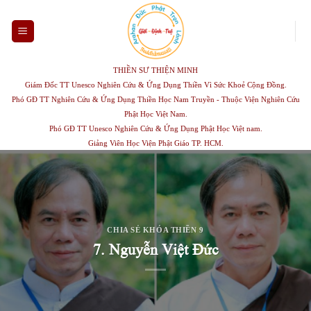
Skip
to
content
THIỀN SƯ THIỆN MINH
Giám Đốc TT Unesco Nghiên Cứu & Ứng Dụng Thiền Vì Sức Khoẻ Cộng Đồng.
Phó GĐ TT Nghiên Cứu & Ứng Dụng Thiền Học Nam Truyền - Thuộc Viện Nghiên Cứu
Phật Học Việt Nam.
Phó GĐ TT Unesco Nghiên Cứu & Ứng Dụng Phật Học Việt nam.
Giảng Viên Học Viện Phật Giáo TP. HCM.
CHIA SẺ KHÓA THIỀN 9
7. Nguyễn Việt Đức