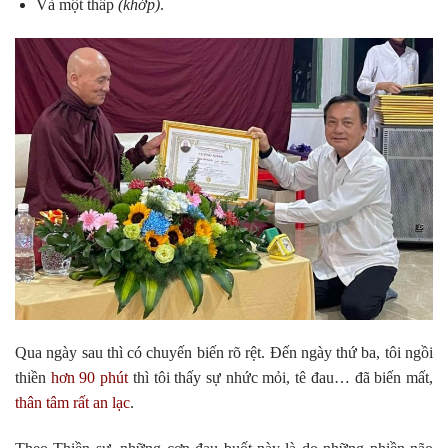
Và một thấp
(khớp)
.
Qua ngày sau thì có chuyến biến rõ rệt. Đến ngày thứ ba, tôi ngồi
thiền
hơn 90 phút
thì tôi thấy sự nhức mỏi, tê đau… đã biến mất,
thân tâm rất an lạc
.