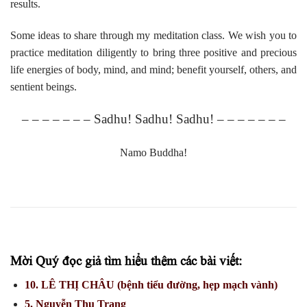
results.
Some ideas to share through my meditation class. We wish you to
practice meditation diligently to bring three positive and precious
life energies of body, mind, and mind; benefit yourself, others, and
sentient beings.
– – – – – – – Sadhu! Sadhu! Sadhu! – – – – – – –
Namo Buddha!
Mời Quý đọc giả tìm hiểu thêm các bài viết:
10. LÊ THỊ CHÂU (bệnh tiểu đường, hẹp mạch vành)
5. Nguyễn Thu Trang