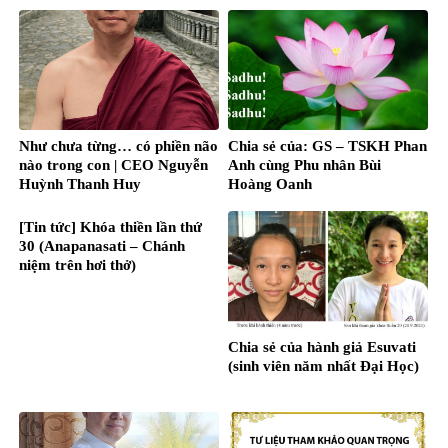
TỰ CHỮA LÀNH NHIỀU
BỆNH NAN Y, MẠN TÍNH,…
Như chưa từng… có phiền não
Chia sẻ của: GS – TSKH Phan
nào trong con | CEO Nguyễn
Anh cùng Phu nhân Bùi
Huỳnh Thanh Huy
Hoàng Oanh
[Tin tức] Khóa thiền lần thứ
30 (Anapanasati – Chánh
niệm trên hơi thở)
Chia sẻ của hành giả Esuvati
(sinh viên năm nhất Đại Học)