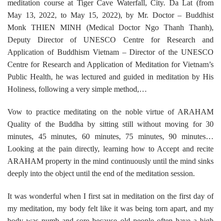
meditation course at Tiger Cave Waterfall, City. Da Lat (from
May 13, 2022, to May 15, 2022), by Mr. Doctor – Buddhist
Monk THIEN MINH (Medical Doctor Ngo Thanh Thanh),
Deputy Director of UNESCO Centre for Research and
Application of Buddhism Vietnam – Director of the UNESCO
Centre for Research and Application of Meditation for Vietnam’s
Public Health, he was lectured and guided in meditation by His
Holiness, following a very simple method,…
Vow to practice meditating on the noble virtue of ARAHAM
Quality of the Buddha by sitting still without moving for 30
minutes, 45 minutes, 60 minutes, 75 minutes, 90 minutes…
Looking at the pain directly, learning how to Accept and recite
ARAHAM property in the mind continuously until the mind sinks
deeply into the object until the end of the meditation session.
It was wonderful when I first sat in meditation on the first day of
my meditation, my body felt like it was being torn apart, and my
body was numb and sore because old people often have a high