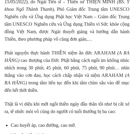
15/05/2022)
, do Ngài Tiến sĩ – Thiền sư THIỆN MINH
(BS. Y
khoa Ngô Thành Thanh)
, Phó Giám đốc Trung tâm UNESCO
Nghiên cứu và Ứng dụng Phật học Việt Nam – Giám đốc Trung
tâm UNESCO Nghiên cứu và Ứng dụng Thiền vì Sức khỏe cộng
đồng Việt Nam, được Ngài thuyết giảng và hướng dẫn hành
Thiền, theo phương pháp vô cùng đơn giản,…
Phát nguyện thực hành THIỀN niệm ân đức ARAHAM
(A RA
HĂNG)
cao thượng của Đức Phật bằng cách ngồi im không nhúc
nhích trong 30 phút, 45 phút, 60 phút, 75 phút, 90 phút… nhìn
thẳng vào cơn đau, học cách chấp nhận và niệm ARAHAM
(A
RA HĂNG)
trong tâm liên tục đến khi tâm chìm sâu vào đề mục
đến hết thời thiền.
Thật là vi diệu khi mới ngồi thiền ngày đầu thân tôi như bị cắt xé
ra, tê nhức mỏi vô cùng do người có tuổi thường bị ba cao:
Cao huyết áp, cao đường, cao mỡ.