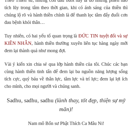
Theo Thiền sư, những cơn đau buốt này là do những phiền não
tích lũy trong tâm theo thời gian, khi có ánh sáng của thiền thì
chúng lộ rõ và hành thiền chính là để thanh lọc tâm đẩy đuổi cơn
đau bệnh khỏi thân…
Tuy nhiên, có hai yếu tố quan trọng là
ĐỨC TIN tuyệt đối và sự
KIÊN NHẪN
, hành thiền thường xuyên liên tục hàng ngày mới
đem lại thành quả như mong đợi.
Vài ý kiến xin chia sẻ qua lớp hành thiền của tôi. Chúc các bạn
cùng hành thiền tinh tấn để đem lại ba nguồn năng lượng sống
tích cực, quý báu về thân lực, tâm lực và trí lực; đem lại lợi ích
cho mình, cho mọi người và chúng sanh.
Sadhu, sadhu, sadhu
(lành thay, tốt đẹp, thiện sự mỹ
mãn)!
Nam mô Bổn sư Phật Thích Ca Mâu Ni!