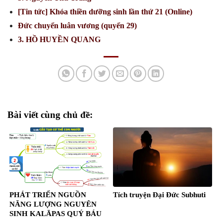
[Tin tức] Khóa thiền dưỡng sinh lần thứ 21 (Online)
Đức chuyển luân vương (quyển 29)
3. HỒ HUYỀN QUANG
Bài viết cùng chủ đề:
PHÁT TRIỂN NGUỒN
Tích truyện Ðại Ðức Subhuti
NĂNG LƯỢNG NGUYÊN
SINH KALĀPAS QUÝ BÁU