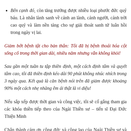
Bên cạnh đó,
còn tăng trưởng được nhiều loại phước đức quý
báu. Là nhân lành sanh về cảnh an lành, cảnh người, cảnh trời
cao quý và làm nền tảng cho sự giải thoát sanh tử luân hồi
trong ngày vị lai.
Giảm bớt bệnh tật cho bản thân: Tôi đã bị bệnh thoái hóa cột
sống cổ trong thời gian dài, nhiều năm nhưng vẫn không khỏi!
Sau gần một tuần tu tập thiền định, một cách định tâm và quyết
tâm cao, tôi đã thiền định kéo dài 90 phút không nhúc nhích trong
3 ngày qua. Kết quả là căn bệnh nói trên đã giảm được khoảng
90% một cách nhẹ nhàng êm ái thật là vi diệu!
Nếu sắp xếp được thời gian và công việc, tôi sẽ cố gắng tham gia
các khóa thiền tiếp theo của Ngài Thiền sư – tiến sĩ Đại Đức
Thiện Minh
Chân thành cảm ơn công đức và công lao của Ngài Thiền sư và