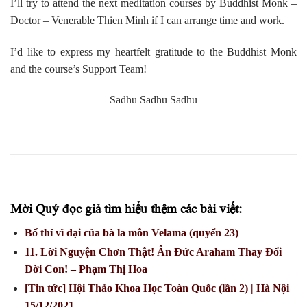
I’ll try to attend the next meditation courses by Buddhist Monk –
Doctor – Venerable Thien Minh if I can arrange time and work.
I’d like to express my heartfelt gratitude to the Buddhist Monk
and the course’s Support Team!
————— Sadhu Sadhu Sadhu —————
Mời Quý đọc giả tìm hiểu thêm các bài viết:
Bố thí vĩ đại của bà la môn Velama (quyển 23)
11. Lời Nguyện Chơn Thật! Ân Đức Araham Thay Đổi
Đời Con! – Phạm Thị Hoa
[Tin tức] Hội Thảo Khoa Học Toàn Quốc (lần 2) | Hà Nội
15/12/2021