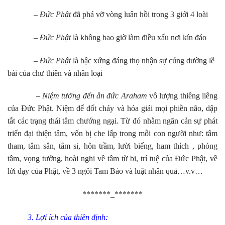
– Đức Phật
đã phá vỡ vòng luân hồi trong 3 giới 4 loài
– Đức Phật
là không bao giờ làm điều xấu nơi kín đáo
– Đức Phật
là bậc xứng đáng thọ nhận sự cúng dường lễ
bái của chư thiên và nhân loại
– Niệm tưởng đến ân đức Araham
vô lượng thiêng liêng
của Đức Phật. Niệm để đốt cháy và hóa giải mọi phiền não, dập
tắt các trạng thái tâm chướng ngại. Từ đó nhằm ngăn cản sự phát
triển đại thiện tâm, vốn bị che lấp trong mỗi con người như: tâm
tham, tâm sân, tâm si, hôn trầm, lười biếng, ham thích , phóng
tâm, vọng tưởng, hoài nghi về tâm từ bi, trí tuệ của Đức Phật, về
lời dạy của Phật, về 3 ngôi Tam Bảo và luật nhân quả…v.v…
*******_*******
3. Lợi ích của thiền định: