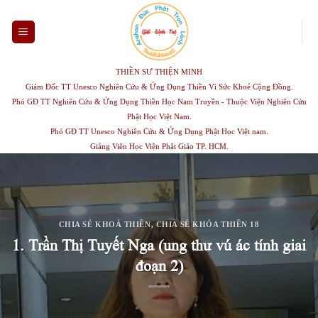
Skip
to
content
THIỀN SƯ THIỆN MINH
Giám Đốc TT Unesco Nghiên Cứu & Ứng Dụng Thiền Vì Sức Khoẻ Cộng Đồng.
Phó GĐ TT Nghiên Cứu & Ứng Dụng Thiền Học Nam Truyền - Thuộc Viện Nghiên Cứu
Phật Học Việt Nam.
Phó GĐ TT Unesco Nghiên Cứu & Ứng Dụng Phật Học Việt nam.
Giảng Viên Học Viện Phật Giáo TP. HCM.
CHIA SẺ KHOÁ THIỀN
,
CHIA SẺ KHÓA THIỀN 18
1. Trần Thị Tuyết Nga (ung thư vú ác tính giai
đoạn 2)