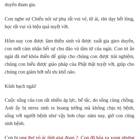
duyên tham gia.
Con nghe sư Chiếu nói sư phụ rất vui vẻ, từ ái, răn dạy hết lòng,
học rất vui và hiệu quả tuyệt vời.
Hôm nay con được làm thiền sinh và được xuất gia gieo duyên,
con mới cảm nhận hết sự chu đáo và tâm từ của ngài. Con tri ân
ngài đã mở khóa thiền để giúp cho chúng con được trải nghiệm,
chúng con hiểu được giáo pháp của Phật thật tuyệt vời, giúp cho
chúng con giảm bớt nỗi ưu khổ não.
Kính bạch ngài!
Cuộc sống của con rất nhiều áp lực, bế tắc, do sống cùng chồng.
Anh ấy bị stress sinh ra hoang tưởng mà không chịu trị bệnh,
sống với người bệnh như vậy hơn chục năm nay, giờ con cũng
sinh bệnh.
Con bị
ung thư vú ác tính giai đoạn 2
.
Con đã hóa xạ xong nhưng