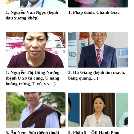
1. Nguyễn Văn Ngọc (bệnh
1. Pháp danh: Chánh Giác
đau xương khớp)
1. Nguyễn Thị Hồng Nương
3. Hà Giang (bệnh tim mạch,
(bệnh U xơ tử cung, U nang
bàng quang,…)
buồng trứng, U vú, v.v…)
5. Âu Ngọc Sơn (bệnh thoái
5. Phần 5 – Ôi! Hạnh Phúc