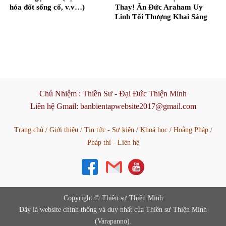
hóa đốt sống cổ, v.v…)
Thay! Ân Đức Araham Uy
Linh Tối Thượng Khai Sáng
Đời Con! – Nguyễn Thị Thanh
Hằng
Chủ Nhiệm :
Thiền Sư - Đại Đức Thiện Minh
Liên hệ Gmail:
banbientapwebsite2017@gmail.com
Trang chủ
/
Giới thiệu
/
Tin tức - Sự kiện
/
Khoá học
/
Hoằng Pháp
/
Pháp thí - Liên hệ
Copyright © Thiền sư Thiện Minh
Đây là website chính thống và duy nhất của Thiền sư Thiện Minh
(Varapanno).