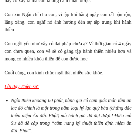
hay có xảy ra mà con không cảm nhận được.
Con xin Ngài chỉ cho con, vì tập khí hằng ngày con rất bận rộn,
lăng xăng, con nghĩ nó ảnh hưởng đến sự tập trung khi hành
thiền.
Con ngồi yên như vậy có đạt pháp chưa ạ? Vì thời gian có 4 ngày
con chưa quen, con về sẽ cố gắng tập hành thiền nhiều hơn và
mong có nhiều khóa thiền để con được học.
Cuối cùng, con kính chúc ngài thật nhiều sức khỏe.
Lời dạy Thiền sư:
Ngồi thiền khoảng 60 phút, hành giả có cảm giác thân tâm an
lạc đó chính là một trong năm loại hỷ lạc quý báu (chứng đắc
thiền niệm Ân đức Phật) mà hành giả đã đạt được! Điều mà
Sư đã đề cập trong “cẩm nang kỹ thuật thiền định niệm ân
đức Phật”.