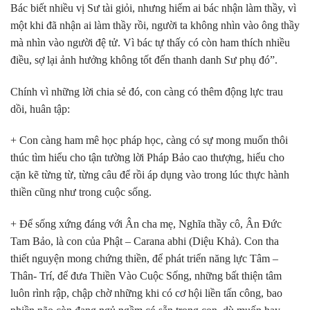
Bác biết nhiều vị Sư tài giỏi, nhưng hiếm ai bác nhận làm thầy, vì
một khi đã nhận ai làm thầy rồi, người ta không nhìn vào ông thầy
mà nhìn vào người đệ tử. Vì bác tự thấy có còn ham thích nhiều
điều, sợ lại ảnh hưởng không tốt đến thanh danh Sư phụ đó”.
Chính vì những lời chia sẻ đó, con càng có thêm động lực trau
dồi, huân tập:
+ Con càng ham mê học pháp học, càng có sự mong muốn thôi
thúc tìm hiểu cho tận tường lời Pháp Bảo cao thượng, hiểu cho
cặn kẽ từng từ, từng câu để rồi áp dụng vào trong lúc thực hành
thiền cũng như trong cuộc sống.
+ Để sống xứng đáng với Ân cha mẹ, Nghĩa thầy cô, Ân Đức
Tam Bảo, là con của Phật – Carana abhi (Diệu Khả). Con tha
thiết nguyện mong chứng thiền, để phát triển năng lực Tâm –
Thân- Trí, để đưa Thiền Vào Cuộc Sống, những bất thiện tâm
luôn rình rập, chập chờ những khi có cơ hội liền tấn công, bao