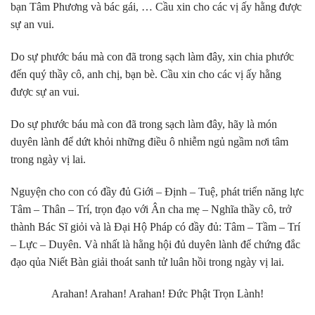
bạn Tâm Phương và bác gái, … Cầu xin cho các vị ấy hằng được
sự an vui.
Do sự phước báu mà con đã trong sạch làm đây, xin chia phước
đến quý thầy cô, anh chị, bạn bè. Cầu xin cho các vị ấy hằng
được sự an vui.
Do sự phước báu mà con đã trong sạch làm đây, hãy là món
duyên lành để dứt khỏi những điều ô nhiễm ngủ ngầm nơi tâm
trong ngày vị lai.
Nguyện cho con có đầy đủ Giới – Định – Tuệ, phát triển năng lực
Tâm – Thân – Trí, trọn đạo với Ân cha mẹ – Nghĩa thầy cô, trở
thành Bác Sĩ giỏi và là Đại Hộ Pháp có đầy đủ: Tâm – Tầm – Trí
– Lực – Duyên. Và nhất là hằng hội đủ duyên lành để chứng đắc
đạo qủa Niết Bàn giải thoát sanh tử luân hồi trong ngày vị lai.
Arahan! Arahan! Arahan! Đức Phật Trọn Lành!