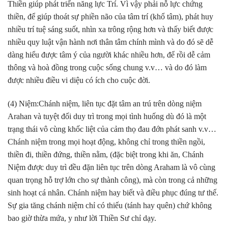
Thiền giúp phát triển năng lực Trí. Vì vậy phải nỗ lực chứng
thiền, để giúp thoát sự phiền não của tâm trí (khổ tâm), phát huy
nhiều trí tuệ sáng suốt, nhìn xa trông rộng hơn và thấy biết được
nhiều quy luật vận hành nơi thân tâm chính mình và do đó sẽ dễ
dàng hiểu được tâm ý của người khác nhiều hơn, để rồi dễ cảm
thông và hoà đồng trong cuộc sống chung v.v… và do đó làm
được nhiều điều vi diệu có ích cho cuộc đời.
(4) Niệm:Chánh niệm, liên tục đặt tâm an trú trên dòng niệm
Arahan và tuyệt đối duy trì trong mọi tình huống dù đó là một
trạng thái vô cùng khốc liệt của cảm thọ đau đớn phát sanh v.v…
Chánh niệm trong mọi hoạt động, không chỉ trong thiền ngồi,
thiền đi, thiền đứng, thiền nằm, (đặc biệt trong khi ăn, Chánh
Niệm được duy trì đều đặn liên tục trên dòng Araham là vô cùng
quan trọng hỗ trợ lớn cho sự thành công), mà còn trong cả những
sinh hoạt cá nhân. Chánh niệm hay biết và điều phục đúng tư thế.
Sự gia tăng chánh niệm chỉ có thiếu (tánh hay quên) chứ không
bao giờ thừa mứa, y như lời Thiền Sư chỉ dạy.