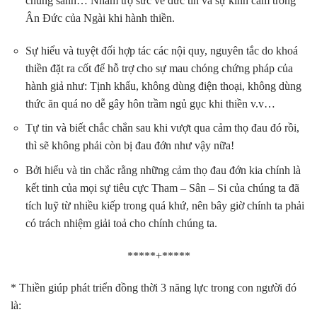
chúng sanh… Nhằm trợ sức về đức tin và sự kinh cảm trong
Ân Đức của Ngài khi hành thiền.
Sự hiểu và tuyệt đối hợp tác các nội quy, nguyên tắc do khoá
thiền đặt ra cốt để hỗ trợ cho sự mau chóng chứng pháp của
hành giả như: Tịnh khẩu, không dùng điện thoại, không dùng
thức ăn quá no dễ gây hôn trầm ngủ gục khi thiền v.v…
Tự tin và biết chắc chắn sau khi vượt qua cảm thọ đau đó rồi,
thì sẽ không phải còn bị đau đớn như vậy nữa!
Bởi hiểu và tin chắc rằng những cảm thọ đau đớn kia chính là
kết tinh của mọi sự tiêu cực Tham – Sân – Si của chúng ta đã
tích luỹ từ nhiều kiếp trong quá khứ, nên bây giờ chính ta phải
có trách nhiệm giải toả cho chính chúng ta.
*****+*****
* Thiền giúp phát triển đồng thời 3 năng lực trong con người đó
là: