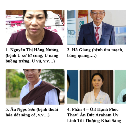
1. Nguyễn Thị Hồng Nương
3. Hà Giang (bệnh tim mạch,
(bệnh U xơ tử cung, U nang
bàng quang,…)
buồng trứng, U vú, v.v…)
5. Âu Ngọc Sơn (bệnh thoái
4. Phần 4 – Ôi! Hạnh Phúc
hóa đốt sống cổ, v.v…)
Thay! Ân Đức Araham Uy
Linh Tối Thượng Khai Sáng
Đời Con! – Nguyễn Thị Thanh
Hằng