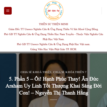
Skip
to
content
THIỀN SƯ THIỆN MINH
Giám Đốc TT Unesco Nghiên Cứu & Ứng Dụng Thiền Vì Sức Khoẻ Cộng Đồng.
Phó GĐ TT Nghiên Cứu & Ứng Dụng Thiền Học Nam Truyền - Thuộc Viện Nghiên Cứu
Phật Học Việt Nam.
Phó GĐ TT Unesco Nghiên Cứu & Ứng Dụng Phật Học Việt nam.
Giảng Viên Học Viện Phật Giáo TP. HCM.
CHIA SẺ KHOÁ THIỀN
,
CHIA SẺ KHÓA THIỀN 7
5. Phần 5 – Ôi! Hạnh Phúc Thay! Ân Đức
Araham Uy Linh Tối Thượng Khai Sáng Đời
Con! – Nguyễn Thị Thanh Hằng