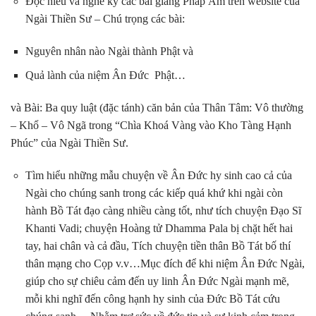
Đọc hiểu và nghe kỹ các bài giảng Pháp Âm trên website của
Ngài Thiền Sư – Chú trọng các bài:
Nguyên nhân nào Ngài thành Phật và
Quả lành của niệm Ân Đức Phật…
và Bài: Ba quy luật (đặc tánh) căn bản của Thân Tâm:
Vô thường
– Khổ – Vô Ngã
trong “Chìa Khoá Vàng vào Kho Tàng Hạnh
Phúc” của Ngài Thiền Sư.
Tìm hiểu những mẫu chuyện về Ân Đức hy sinh cao cả của
Ngài cho chúng sanh trong các kiếp quá khứ khi ngài còn
hành Bồ Tát đạo càng nhiều càng tốt, như tích chuyện Đạo Sĩ
Khanti Vadi; chuyện Hoàng tử Dhamma Pala bị chặt hết hai
tay, hai chân và cả đầu, Tích chuyện tiền thân Bồ Tát bố thí
thân mạng cho Cọp v.v…Mục đích để khi niệm Ân Đức Ngài,
giúp cho sự chiêu cảm đến uy linh Ân Đức Ngài mạnh mẽ,
mỗi khi nghĩ đến công hạnh hy sinh của Đức Bồ Tát cứu