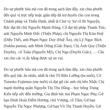
Do sự phước báu mà con đã trong sạch làm đây, xin chia phước
đến quý vị trực tiếp hoặc gián tiếp đã trợ duyên cho con trong
Chánh pháp và Thiền Định, nhất là Chư vị: Sư cô Bi Nguyện,
Bác đại thí chủ Nguyễn Mạnh Hùng, Cô đại hộ pháp Thanh Trúc,
anh Nguyễn Minh Đức (Thiện Pháp), chị Nguyễn Thị Kim Huệ
(Diệu Thế), anh Phạm Ngọc Duy (Huệ Ân), chị Lý Ngọc Bích
(Sukha panna), anh Minh Dũng (Giác Đạo), Chị Ánh Quy (Thiện
Duyên), cô Toàn (Nguyên Mỹ), Chị Nga (Duyên Giác), … Cầu
xin cho các vị ấy hằng được sự an vui.
Do sự phước báu mà con đã trong sạch làm đây, xin chia phước
đến quý bậc ân nhân, nhất là chú Tô Bửu Lưỡng (ba nuôi), Cô
Tomoko Fujimura (mẹ nuôi) và đại gđ các anh chị bên Nhật; Chị
mạnh thường quân Nguyễn Thị Thu Hằng – học bổng Trung
Kiên tiếp sức đến trường; Gia đình bác trai Phạm Ngọc Phụ; Gđ
bạn Đinh Hoài Diễm Hương, chú Vượng, cô Tâm; Gđ bạn
Nguyễn Thị Ngọc Phượng, Gđ bạn Võ Thị Thanh Huyền, Gđ