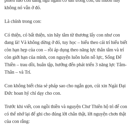
phiền não còn đang ngủ ngầm có sẵn trong con, dù muốn hay
không nó vẫn ở đó.
Là chính trong con:
Có thiện, có bất thiện, xin hãy tâm từ thương lấy con như con
đang là! Và không dừng ở đó, tuy học – hiểu theo cái trí hiểu biết
còn hạn hẹp của con – rồi áp dụng theo năng lực thân tâm và trí
còn giới hạn của mình, con nguyện luôn luôn nỗ lực, Sống Để
Thiền – trau dồi, huân tập, hướng đến phát triển 3 năng lực Tâm-
Thân – và Trí.
Con không biết chia sẻ pháp sao cho ngắn gọn, cúi xin Ngài Đại
Đức hoan hỷ chỉ dạy cho con.
Trước khi viết, con ngồi thiền và nguyện Chư Thiên hộ trì để con
có thể nhớ lại để ghi cho đúng lời chân thật, lời nguyện chơn thật
của con rằng: