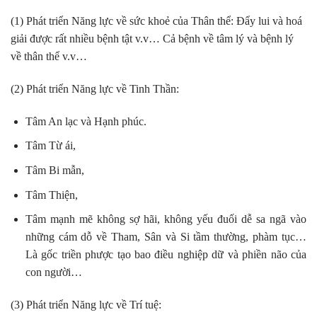
(1) Phát triển Năng lực về sức khoẻ của
Thân thể:
Đẩy lui và hoá
giải được rất nhiều bệnh tật v.v… Cả bệnh về tâm lý và bệnh lý
về thân thể v.v…
(2) Phát triển Năng lực về
Tinh Thần
:
Tâm An lạc và Hạnh phúc.
Tâm Từ ái,
Tâm Bi mẫn,
Tâm Thiện,
Tâm mạnh mẽ không sợ hãi, không yếu đuối dễ sa ngã vào
những cám dỗ về Tham, Sân và Si tầm thường, phàm tục…
Là gốc triền phược tạo bao điều nghiệp dữ và phiền não của
con người…
(3) Phát triển Năng lực về
Trí tuệ
: