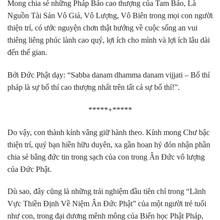
Mong chia sẻ những Pháp Bảo cao thượng của Tam Bảo, Là
Nguồn Tài Sản Vô Giá, Vô Lượng, Vô Biên trong mọi con người
thiện trí, có ước nguyện chơn thật hướng về cuộc sống an vui
thiêng liêng phúc lành cao quý, lợi ích cho mình và lợi ích lâu dài
đến thế gian.
Bởi Đức Phật dạy: “Sabba danam dhamma danam vijjati – Bố thí
pháp là sự bố thí cao thượng nhất trên tất cả sự bố thí!”.
*****+*****
Do vậy, con thành kính vâng giữ hành theo. Kính mong Chư bậc
thiện trí, quý bạn hiền hữu duyên, xa gần hoan hỷ đón nhận phần
chia sẻ bằng đức tin trong sạch của con trong Ân Đức vô lượng
của Đức Phật.
Dù sao, đây cũng là những trải nghiệm đầu tiên chỉ trong
“Lãnh
Vực Thiền Định Về Niệm Ân Đức Phật”
của một người trẻ tuổi
như con, trong đại dương mênh mông của Biển học Phật Pháp,