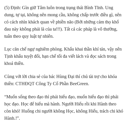
(5) Định: Gìn giữ Tâm luôn trong trạng thái Bình Tĩnh. Ung
dung, tự tại, không nên mong cầu, không chấp trước điều gì, nên
có cách nhìn khách quan về phiền não (Bởi những cảm thọ khổ
đau này không phải là của ta!!!). Tất cả các pháp là vô thường,
tuân theo quy luật tự nhiên.
Lục căn chế ngự nghiêm phòng. Khẩu khai thần khí tán, vậy nên
Tịnh khẩu tuyệt đối, hạn chế tối đa viết lách và đọc sách trong
khoá thiền.
Cùng với lời chia sẻ của bác Hùng Đại thí chủ tài trợ cho khóa
thiền: CTHĐQT Công Ty Cổ Phần BeeGreen.
“Muốn sống theo đạo thì phải hiểu đạo, muốn hiểu đạo thì phải
học đạo. Học để hiểu mà hành. Người Hiểu rồi khi Hành theo
còn khó! Huống chi người không Học, không Hiểu, trách chi khó
Hành.!”.