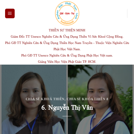
Skip
to
content
THIỀN SƯ THIỆN MINH
Giám Đốc TT Unesco Nghiên Cứu & Ứng Dụng Thiền Vì Sức Khoẻ Cộng Đồng.
Phó GĐ TT Nghiên Cứu & Ứng Dụng Thiền Học Nam Truyền - Thuộc Viện Nghiên Cứu
Phật Học Việt Nam.
Phó GĐ TT Unesco Nghiên Cứu & Ứng Dụng Phật Học Việt nam.
Giảng Viên Học Viện Phật Giáo TP. HCM.
CHIA SẺ KHOÁ THIỀN
,
CHIA SẺ KHÓA THIỀN 8
6. Nguyễn Thị Vân