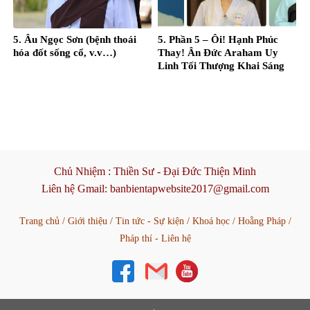
5. Âu Ngọc Sơn (bệnh thoái
5. Phần 5 – Ôi! Hạnh Phúc
hóa đốt sống cổ, v.v…)
Thay! Ân Đức Araham Uy
Linh Tối Thượng Khai Sáng
Đời Con! – Nguyễn Thị Thanh
Hằng
Chủ Nhiệm :
Thiền Sư - Đại Đức Thiện Minh
Liên hệ Gmail:
banbientapwebsite2017@gmail.com
Trang chủ
/
Giới thiệu
/
Tin tức - Sự kiện
/
Khoá học
/
Hoằng Pháp
/
Pháp thí - Liên hệ