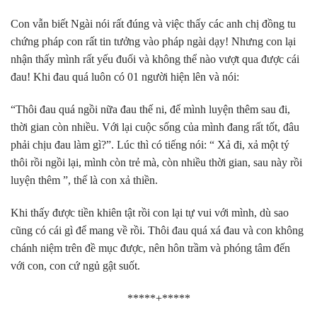
Con vẫn biết Ngài nói rất đúng và việc thấy các anh chị đồng tu
chứng pháp con rất tin tưởng vào pháp ngài dạy! Nhưng con lại
nhận thấy mình rất yếu đuối và không thể nào vượt qua được cái
đau! Khi đau quá luôn có 01 người hiện lên và nói:
“Thôi đau quá ngồi nữa đau thế ni, để mình luyện thêm sau đi,
thời gian còn nhiều. Với lại cuộc sống của mình đang rất tốt, đâu
phải chịu đau làm gì?”. Lúc thì có tiếng nói: “ Xả đi, xả một tý
thôi rồi ngồi lại, mình còn trẻ mà, còn nhiều thời gian, sau này rồi
luyện thêm ”, thế là con xả thiền.
Khi thấy được tiền khiên tật rồi con lại tự vui với mình, dù sao
cũng có cái gì để mang về rồi. Thôi đau quá xá đau và con không
chánh niệm trên đề mục được, nên hôn trầm và phóng tâm đến
với con, con cứ ngủ gật suốt.
*****+*****