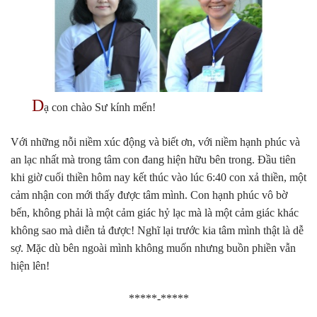
D
ạ con chào Sư kính mến!
Với những nỗi niềm xúc động và biết ơn, với niềm hạnh phúc và
an lạc nhất mà trong tâm con đang hiện hữu bên trong. Đầu tiên
khi giờ cuối thiền hôm nay kết thúc vào lúc 6:40 con xả thiền, một
cảm nhận con mới thấy được tâm mình. Con hạnh phúc vô bờ
bến, không phải là một cảm giác hỷ lạc mà là một cảm giác khác
không sao mà diễn tả được! Nghĩ lại trước kia tâm mình thật là dễ
sợ. Mặc dù bên ngoài mình không muốn nhưng buồn phiền vẫn
hiện lên!
*****-*****