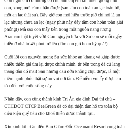
Con nghĩ chỉ có những cô chú anh chị em khi thiền giống như
con, xong mới cảm nhận được (sao tâm con toàn an lạc toàn bộ,
một an lạc thật sự). Bây giờ con mới hiểu trước giờ chỉ nói là an
lạc nhưng chưa an lạc (ngay phút này đây tâm con hoàn toàn giải
phóng!) Mà sao con thấy bên trong một nguồn năng lượng
Aramam thật tuyệt vời! Con nguyện hứa với Sư con sẽ mỗi ngày
thiền ở nhà từ 45 phút trở lên (tâm con giờ hoan hỷ quá!) .
Cuối lời con nguyện mong Sư sức khỏe an khang và giúp được
nhiều thiền giả tìm lại được chính mình, từ bên trong đã cứ lang
thang đâu đó mãi! Sau những đau đớn không chịu được, là một
niềm hạnh phúc thật sự an vui nơi tâm. Để niềm vui ấy được lan
tỏa đến với cuộc sống này.
Nhân đây, con cũng thành kính Tri Ân gia đình Đại thí chủ –
CTHĐQT CTCP BeeGreen đã có đại thiện tâm hỗ trợ toàn bộ
điều kiện quý báu cho khoá thiền được thành tựu.
Xin kính lời tri ân đến Ban Giám Đốc Oceanami Resort cùng toàn