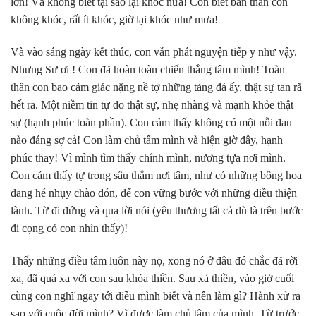
lớn! Và không biết tại sao lại khóc nữa! Con biết bản thân con
không khóc, rất ít khóc, giờ lại khóc như mưa!
Và vào sáng ngày kết thúc, con vẫn phát nguyện tiếp y như vậy.
Nhưng Sư ơi ! Con đã hoàn toàn chiến thắng tâm mình! Toàn
thân con bao cảm giác nặng nề tợ những tảng đá ấy, thật sự tan rã
hết ra. Một niềm tin tự do thật sự, nhẹ nhàng và mạnh khỏe thật
sự (hạnh phúc toàn phần). Con cảm thấy không có một nỗi đau
nào đáng sợ cả! Con làm chủ tâm mình và hiện giờ đây, hạnh
phúc thay! Vì mình tìm thấy chính mình, nương tựa nơi mình.
Con cảm thấy tự trong sâu thẳm nơi tâm, như có những bông hoa
đang hé nhụy chào đón, để con vững bước với những điều thiện
lành. Từ đi đứng và qua lời nói (yêu thương tất cả dù là trên bước
đi cọng cỏ con nhìn thấy)!
Thấy những điều tâm luôn này nọ, xong nó ở đâu đó chắc đã rời
xa, đã quá xa với con sau khóa thiền. Sau xả thiền, vào giờ cuối
cùng con nghĩ ngay tới điều mình biết và nên làm gì? Hành xử ra
sao với cuộc đời mình? Vì được làm chủ tâm của mình. Từ trước