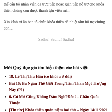
thể cán bộ nhân viên đã trực tiếp hoặc gián tiếp hỗ trợ cho khóa
thiền chúng con được thành tựu viên mãn.
Xin kính tri ân ban tổ chức khóa thiền đã nhiệt tâm hỗ trợ chúng
con…
– – – – – – – Sadhu! Sadhu! Sadhu! – – – – – – –
Mời Quý đọc giả tìm hiểu thêm các bài viết:
18. Lê Thị Thu Hân (có khối u ở đùi)
Bài 16: Ba Ngàn Thế Giới Trong Tấm Thân Một Trượng
Này (P1)
6. Có Mơ Cũng Không Dám Nghĩ Đến! – Châu Quốc
Thuận
[Tin tức] Khóa thiền quán niệm hơi thở – Ngày 14/11/2021