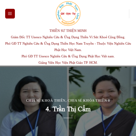
Skip
to
content
THIỀN SƯ THIỆN MINH
Giám Đốc TT Unesco Nghiên Cứu & Ứng Dụng Thiền Vì Sức Khoẻ Cộng Đồng.
Phó GĐ TT Nghiên Cứu & Ứng Dụng Thiền Học Nam Truyền - Thuộc Viện Nghiên Cứu
Phật Học Việt Nam.
Phó GĐ TT Unesco Nghiên Cứu & Ứng Dụng Phật Học Việt nam.
Giảng Viên Học Viện Phật Giáo TP. HCM.
CHIA SẺ KHOÁ THIỀN
,
CHIA SẺ KHÓA THIỀN 8
4. Trần Thị Cẩm