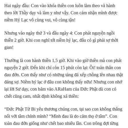
Hai ngày đầu: Con vào khóa thiền con luôn làm theo và hành
theo lời Thầy dạy và làm y như vậy. Con cảm nhận mình được
niềm Hỷ Lạc vô cùng vui, vô cùng tận!
Nhưng vào ngày thứ 3 và đầu ngày 4: Con phát nguyện ngồi
thiền 2 giờ. Khi con nghĩ tới niềm hỷ lạc, đâu có gì phải sợ thời
gian!
Thường là con hành thiền 1,5 giờ. Khi vào giờ thiền mà con phát
nguyện 2 giờ. Đến khi chỉ còn 15 phút còn lại: Ôi! toàn thân con
đau đớn. Con thấy như có những tảng đá xếp chồng lên nhau thật
đáng sợ. Niềm hỷ lạc ở đâu con không thấy nữa! Nhưng con nhớ
lại lời Sư dạy, con bám vào ARaHam của Đức Phật dù con có
chết cũng cam, nhất định không xả thiền:
“Đức Phật Từ Bi yêu thương chúng con, tại sao con không thắng
nổi với tâm chính mình? “Mình đau là do cảm thọ ở tâm”. Con
toàn đau đớn giống như chết bao nhiêu lần. Con trông đợi từng