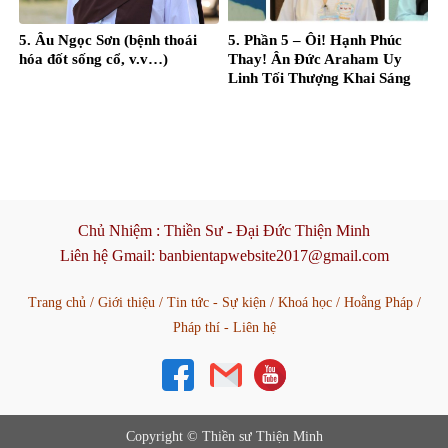
5. Âu Ngọc Sơn (bệnh thoái
5. Phần 5 – Ôi! Hạnh Phúc
hóa đốt sống cổ, v.v…)
Thay! Ân Đức Araham Uy
Linh Tối Thượng Khai Sáng
Đời Con! – Nguyễn Thị Thanh
Hằng
Chủ Nhiệm :
Thiền Sư - Đại Đức Thiện Minh
Liên hệ Gmail:
banbientapwebsite2017@gmail.com
Trang chủ
/
Giới thiệu
/
Tin tức - Sự kiện
/
Khoá học
/
Hoằng Pháp
/
Pháp thí - Liên hệ
Copyright © Thiền sư Thiện Minh