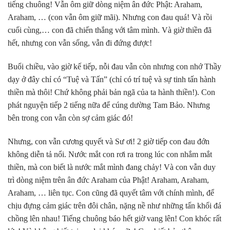
tiếng chuông! Vẫn ôm giữ dòng niệm ân đức Phật: Araham,
Araham, … (con vẫn ôm giữ mãi). Nhưng con đau quá! Và rồi
cuối cùng,… con đã chiến thắng với tâm mình. Và giờ thiền đã
hết, nhưng con vẫn sống, vẫn đi đứng được!
Buổi chiều, vào giờ kế tiếp, nỗi đau vẫn còn nhưng con nhớ Thầy
dạy ở đây chỉ có “Tuệ và Tấn” (chỉ có trí tuệ và sự tinh tấn hành
thiền mà thôi! Chứ không phải bản ngã của ta hành thiền!). Con
phát nguyện tiếp 2 tiếng nữa để cúng dường Tam Bảo. Nhưng
bên trong con vẫn còn sợ cảm giác đó!
Nhưng, con vẫn cương quyết và Sư ơi! 2 giờ tiếp con đau đớn
không diễn tả nổi. Nước mắt con rơi ra trong lúc con nhắm mắt
thiền, mà con biết là nước mắt mình đang chảy! Và con vẫn duy
trì dòng niệm trên ân đức Araham của Phật! Araham, Araham,
Araham, … liên tục. Con cũng đã quyết tâm với chính mình, để
chịu đựng cảm giác trên đôi chân, nặng nề như những tấn khối đá
chồng lên nhau! Tiếng chuông báo hết giờ vang lên! Con khóc rất